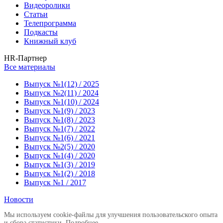
Видеоролики
Статьи
Телепрограмма
Подкасты
Книжный клуб
HR-Партнер
Все материалы
Выпуск №1(12) / 2025
Выпуск №2(11) / 2024
Выпуск №1(10) / 2024
Выпуск №1(9) / 2023
Выпуск №1(8) / 2023
Выпуск №1(7) / 2022
Выпуск №1(6) / 2021
Выпуск №2(5) / 2020
Выпуск №1(4) / 2020
Выпуск №1(3) / 2019
Выпуск №1(2) / 2018
Выпуск №1 / 2017
Новости
Мы используем cookie-файлы для улучшения пользовательского опыта
и сбора статистики.
Подробнее