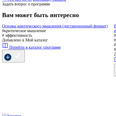
Задать вопрос о программе
Вам может быть интересно
Основы критического мышления (дистанционный формат)
В
#критическое мышление
н
# эффективность
#
Добавлено в Мой каталог
#
#
Перейти в каталог программ
#
Д