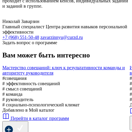
проходит с использованием кейсов, индивидуальных заданий
и заданий в группе.
Николай Заварзин
Главный специалист Центра развития навыков персональной
эффективности
+7 (968) 551-50-48
zavarzinnyu@curzd.ru
Задать вопрос о программе
Вам может быть интересно
Мастерство совещаний: ключ к результативности команды и
И
авторитету руководителя
в
#совещания
# эффективность совещаний
#
# смысл совещаний
#
# команда
#
# руководитель
#
# социально-психологический климат
Д
Добавлено в Мой каталог
Перейти в каталог программ