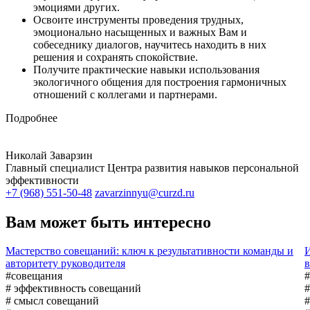
эмоциями других.
Освоите инструменты проведения трудных,
эмоционально насыщенных и важных Вам и
собеседнику диалогов, научитесь находить в них
решения и сохранять спокойствие.
Получите практические навыки использования
экологичного общения для построения гармоничных
отношений с коллегами и партнерами.
Подробнее
Николай Заварзин
Главный специалист Центра развития навыков персональной
эффективности
+7 (968) 551-50-48
zavarzinnyu@curzd.ru
Вам может быть интересно
Мастерство совещаний: ключ к результативности команды и
И
авторитету руководителя
в
#совещания
# эффективность совещаний
#
# смысл совещаний
#