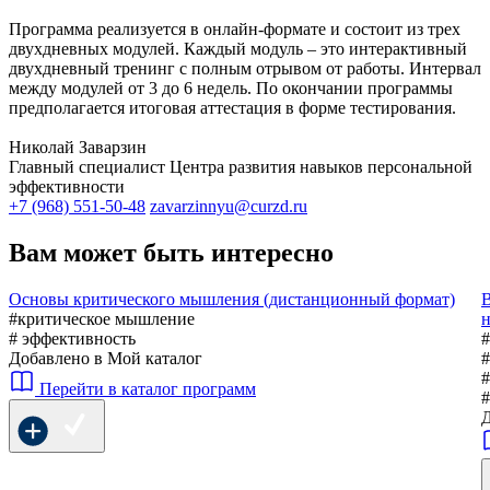
Программа реализуется в онлайн-формате и состоит из трех
двухдневных модулей. Каждый модуль – это интерактивный
двухдневный тренинг с полным отрывом от работы. Интервал
между модулей от 3 до 6 недель. По окончании программы
предполагается итоговая аттестация в форме тестирования.
Николай Заварзин
Главный специалист Центра развития навыков персональной
эффективности
+7 (968) 551-50-48
zavarzinnyu@curzd.ru
Вам может быть интересно
Основы критического мышления (дистанционный формат)
В
#критическое мышление
н
# эффективность
#
Добавлено в Мой каталог
#
#
Перейти в каталог программ
#
Д