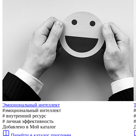
Эмоциональный интеллект
Т
#эмоциональный интеллект
# внутренний ресурс
#
# личная эффективность
#
Добавлено в Мой каталог
Д
Перейти в каталог программ