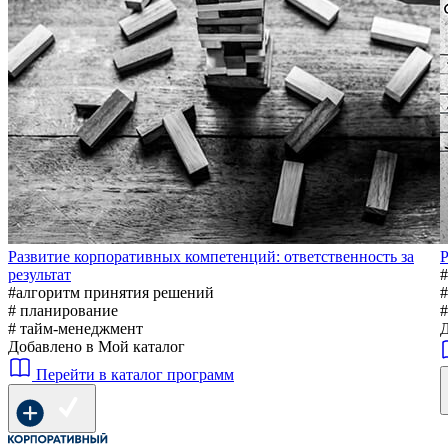
Развитие корпоративных компетенций: ответственность за
Р
результат
#
#алгоритм принятия решений
#
# планирование
#
# тайм-менеджмент
Д
Добавлено в Мой каталог
Перейти в каталог программ